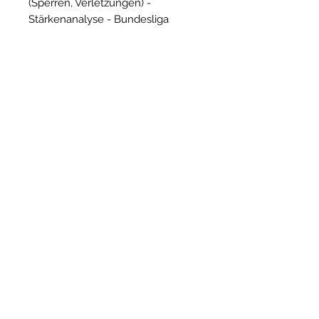
(Sperren, Verletzungen) - 
Stärkenanalyse - Bundesliga 
Tippspiel - Priorisierter Zugang ... 
und vieles mehr! Alle Features 
sind 
hier
 aufgelistet. Bitte beachte 
die 
Teilnahmebedingungen
. Der 
Account kann direkt unter "Infos" 
umgewandelt werden.
Terms and Conditions
Imprint
Shipping and Handling
Data Protection Rules
Data Protection Rules
Prices incl. VAT