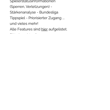
Spielerstatusinformationen
(Sperren, Verletzungen) -
Stärkenanalyse - Bundesliga
Tippspiel - Priorisierter Zugang ...
und vieles mehr!
Alle Features sind
hier
aufgelistet.
Bitte beachte die
Teilnahmebedingungen
. Der
Account kann direkt unter "Infos"
umgewandelt werden.
Deine User-ID findest du
hier
.
AGB
Impressum